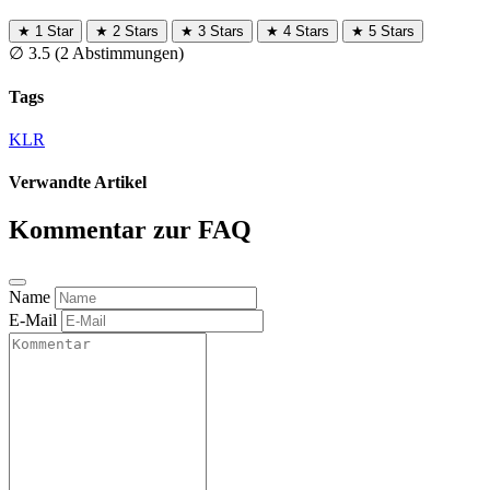
★
1 Star
★
2 Stars
★
3 Stars
★
4 Stars
★
5 Stars
∅
3.5
(2 Abstimmungen)
Tags
KLR
Verwandte Artikel
Kommentar zur FAQ
Name
E-Mail