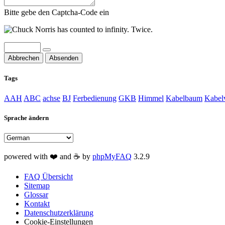
Bitte gebe den Captcha-Code ein
Abbrechen
Absenden
Tags
AAH
ABC
achse
BJ
Ferbedienung
GKB
Himmel
Kabelbaum
Kabel
Sprache ändern
powered with ❤️ and ☕️ by
phpMyFAQ
3.2.9
FAQ Übersicht
Sitemap
Glossar
Kontakt
Datenschutzerklärung
Cookie-Einstellungen