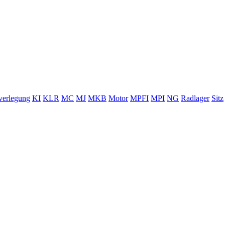
verlegung
KI
KLR
MC
MJ
MKB
Motor
MPFI
MPI
NG
Radlager
Sitz