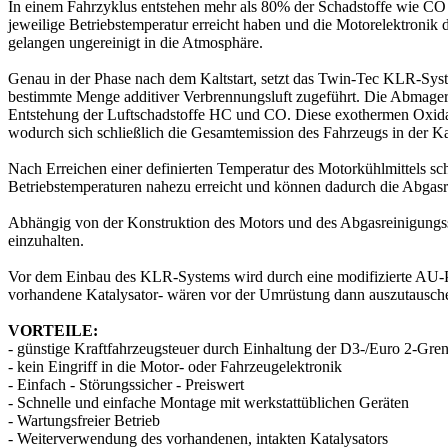
In einem Fahrzyklus entstehen mehr als 80% der Schadstoffe wie CO 
jeweilige Betriebstemperatur erreicht haben und die Motorelektronik d
gelangen ungereinigt in die Atmosphäre.
Genau in der Phase nach dem Kaltstart, setzt das Twin-Tec KLR-Sys
bestimmte Menge additiver Verbrennungsluft zugeführt. Die Abmageru
Entstehung der Luftschadstoffe HC und CO. Diese exothermen Oxidat
wodurch sich schließlich die Gesamtemission des Fahrzeugs in der Kal
Nach Erreichen einer definierten Temperatur des Motorkühlmittels s
Betriebstemperaturen nahezu erreicht und können dadurch die Abgasr
Abhängig von der Konstruktion des Motors und des Abgasreinigungss
einzuhalten.
Vor dem Einbau des KLR-Systems wird durch eine modifizierte AU-Proz
vorhandene Katalysator- wären vor der Umrüstung dann auszutausch
VORTEILE:
- günstige Kraftfahrzeugsteuer durch Einhaltung der D3-/Euro 2-Gre
- kein Eingriff in die Motor- oder Fahrzeugelektronik
- Einfach - Störungssicher - Preiswert
- Schnelle und einfache Montage mit werkstattüblichen Geräten
- Wartungsfreier Betrieb
- Weiterverwendung des vorhandenen, intakten Katalysators