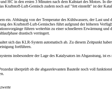
und HC in den ersten 3 Minuten nach dem Kaltstart des Motors. In die
as Kraftstoff-Luft-Gemisch zudem noch auf "fett einstellt" ist der Kat
tem ein. Abhängig von der Temperatur des Kühlwassers, der Last und 
ng des Kraftstoff-Luft-Gemisches führt aufgrund der höheren Verfügba
ionsvorgänge führen weiterhin zu einer schnelleren Erwärmung und d
tlaufphase drastisch verringert.
chaltet sich das KLR-System automatisch ab. Zu diesem Zeitpunkt haben
einigung fortführen.
ystems insbesondere der Lage des Katalysators im Abgasstrang, ist 
edur überprüft ob die abgasrelevanten Bauteile noch voll funktionsfäh
en.
nzwerte