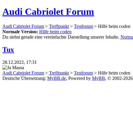
Audi Cabriolet Forum
Audi Cabriolet Forum
>
Treffpunkt
>
Testforum
> Hilfe beim coden
Normale Version:
Hilfe beim coden
Du siehst gerade eine vereinfachte Darstellung unserer Inhalte.
Norma
Tux
28.12.2022, 17:31
Audi Cabriolet Forum
>
Treffpunkt
>
Testforum
> Hilfe beim coden
Deutsche Übersetzung:
MyBB.de
, Powered by
MyBB
, © 2002-202