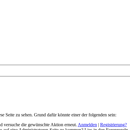
ese Seite zu sehen. Grund dafür könnte einer der folgenden sein:
 und versuche die gewünschte Aktion erneut.
Anmelden
|
Registrierung?
 du auf eine Administratoren-Seite zu kommen? Lies in den Forenregeln,