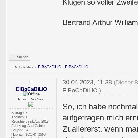
Klugen so voller Zweife
Bertrand Arthur William
Suchen
ElBoCaDiLlO
,
ElBoCaDiLlO
Bedankt durch:
30.04.2023, 11:38
(Dieser B
ElBoCaDiLlO
ElBoCaDiLlO
.)
Novice CabDriver
So, ich habe nochma
Beiträge: 7
aufgetragen mich er
Themen: 1
Registriert seit: Aug 2017
Fahrzeug: Audi Cabrio
Zuallererst, wenn ma
Baujahr: 94
Hubraum (CCM): 2598