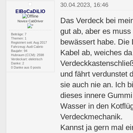
30.04.2023, 16:46
ElBoCaDiLlO
Das Verdeck bei meine
Novice CabDriver
gut ab, aber es muss
Beiträge: 7
Themen: 1
bewässert habe. Die 
Registriert seit: Aug 2017
Fahrzeug: Audi Cabrio
Kabel ab, weiches da
Baujahr: 94
Hubraum (CCM): 2598
Verdeckart: elektrisch
Verdeckkastenschließ
Danke: 2
0 Danke aus 0 posts
und fährt verdunstet
sie auch nie an. Ich b
dieses innere Gummi,
Wasser in den Kotflüg
Verdeckmechanik.
Kannst ja gern mal ein