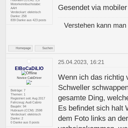
Motorkennbuchstabe:
Gesendet via mobiler 
AAH
Verdeckart: elektrisch
Danke: 258
839 Danke aus 423 posts
Verstehen kann man 
Homepage
Suchen
25.04.2023, 16:21
ElBoCaDiLlO
Wenn ich das richtig
Novice CabDriver
Schweller schwappen u
Beiträge: 7
Themen: 1
gesamte Ding, welche
Registriert seit: Aug 2017
Fahrzeug: Audi Cabrio
Es befindet sich halt
Baujahr: 94
Hubraum (CCM): 2598
Verdeckart: elektrisch
dem Foto links an de
Danke: 2
0 Danke aus 0 posts