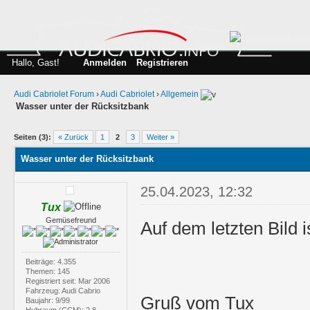
Hallo, Gast!
Anmelden
Registrieren
Audi Cabriolet Forum
›
Audi Cabriolet
›
Allgemein
Wasser unter der Rücksitzbank
Seiten (3):
« Zurück
1
2
3
Weiter »
Wasser unter der Rücksitzbank
25.04.2023, 12:32
Tux
Gemüsefreund
Auf dem letzten Bild 
Beiträge: 4.355
Themen: 145
Registriert seit: Mar 2006
Fahrzeug: Audi Cabrio
Gruß vom Tux
Baujahr: 9/99
Hubraum (CCM): 2,8