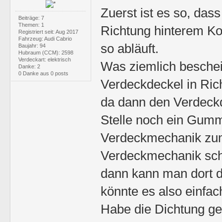
Zuerst ist es so, das
Beiträge: 7
Themen: 1
Richtung hinterem Kot
Registriert seit: Aug 2017
Fahrzeug: Audi Cabrio
so abläuft.
Baujahr: 94
Hubraum (CCM): 2598
Verdeckart: elektrisch
Was ziemlich beschei
Danke: 2
0 Danke aus 0 posts
Verdeckdeckel in Ric
da dann den Verdeckde
Stelle noch ein Gum
Verdeckmechanik zum
Verdeckmechanik scha
dann kann man dort di
könnte es also einfac
Habe die Dichtung gefe