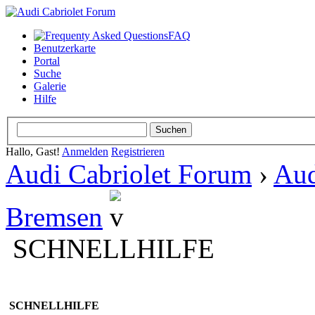
FAQ
Benutzerkarte
Portal
Suche
Galerie
Hilfe
Hallo, Gast!
Anmelden
Registrieren
Audi Cabriolet Forum
›
Aud
Bremsen
SCHNELLHILFE
SCHNELLHILFE