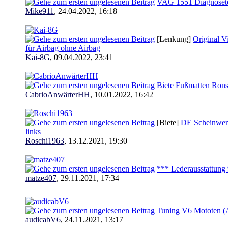
VAG 1551 Diagnosete
Mike911
,
24.04.2022, 16:18
[Lenkung]
Original V
für Airbag ohne Airbag
Kai-8G
,
09.04.2022, 23:41
Biete Fußmatten Rons
CabrioAnwärterHH
,
10.01.2022, 16:42
[Biete]
DE Scheinwerfe
links
Roschi1963
,
13.12.2021, 19:30
*** Lederausstattung
matze407
,
29.11.2021, 17:34
Tuning V6 Mototen (
audicabV6
,
24.11.2021, 13:17