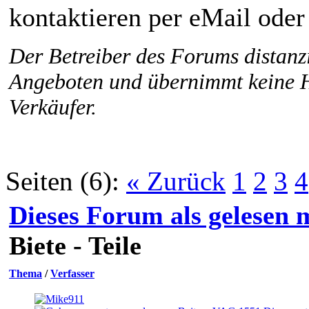
kontaktieren per eMail oder
Der Betreiber des Forums distanzi
Angeboten und übernimmt keine 
Verkäufer.
Seiten (6):
« Zurück
1
2
3
4
Dieses Forum als gelesen 
Biete - Teile
Thema
/
Verfasser