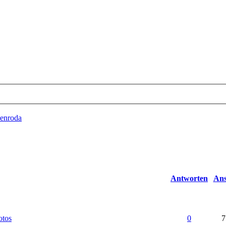
enroda
Antworten
Ans
otos
0
7