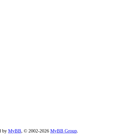
d by
MyBB
, © 2002-2026
MyBB Group
.