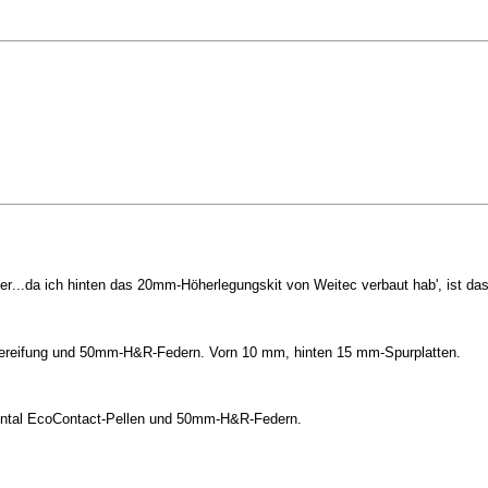
...da ich hinten das 20mm-Höherlegungskit von Weitec verbaut hab', ist das 
o-Bereifung und 50mm-H&R-Federn. Vorn 10 mm, hinten 15 mm-Spurplatten.
inental EcoContact-Pellen und 50mm-H&R-Federn.