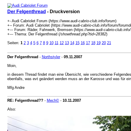
Der Felgenthread
- Druckversion
+- Audi Cabriolet Forum (
https://www.audi-cabrio-club.info/forum
)
+-- Forum: Audi Cabriolet (
https://www.audi-cabrio-club.info/forum/forumd
+--- Forum: Räder, Fahrwerk, Bremsen (
https://www.audi-cabrio-club.inf
+--- Thema: Der Felgenthread (
/showthread.php?tid=28382
)
Seiten:
1
2
3
4
5
6
7
8
9
10
11
12
13
14
15
16
17
18
19
20
21
Der Felgenthread
-
Northstyler
-
09.11.2007
Moin,
in diesem Thread findet man eine Übersicht, wie verschiedene Felgendes
ebenfalls, was evt geändert werden muss an der Karosse und was für ein
Mfg Andre
RE: Felgenthread??
-
Mech©
-
10.11.2007
Also: