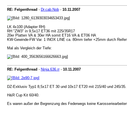
RE: Felgenthread
-
Dr.cab.Nob
-
10.11.2007
LK 4x100 (Adapter RH)
RH "ZW3" in 9,5x17 ET36 mit 225/35R17
20er Platten VA & 30er HA somit ET16 VA & ET06 HA
KW-Gewinde-FW Var. 1 INOX LINE ca. 80mm tiefer +25mm durch Reife
Mal als Vergleich der Tiefe:
RE: Felgenthread
-
Ninja.636.rr
-
10.11.2007
DZ-Exklusiv Typ1 8,5x17 ET 30 und 10x17 ET20 mit 215/40 und 245/35.
H&R Cup Kit 60/40.
Es waren außer der Begrenzung des Federwegs keine Karosseriearbeiten