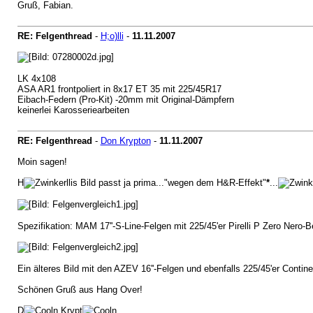
Gruß, Fabian.
RE: Felgenthread
-
H;o)lli
-
11.11.2007
LK 4x108
ASA AR1 frontpoliert in 8x17 ET 35 mit 225/45R17
Eibach-Federn (Pro-Kit) -20mm mit Original-Dämpfern
keinerlei Karosseriearbeiten
RE: Felgenthread
-
Don Krypton
-
11.11.2007
Moin sagen!
H
llis Bild passt ja prima..."wegen dem H&R-Effekt"
*
...
Spezifikation: MAM 17''-S-Line-Felgen mit 225/45'er Pirelli P Zero Ner
Ein älteres Bild mit den AZEV 16''-Felgen und ebenfalls 225/45'er Cont
Schönen Gruß aus Hang Over!
D
n Krypt
n