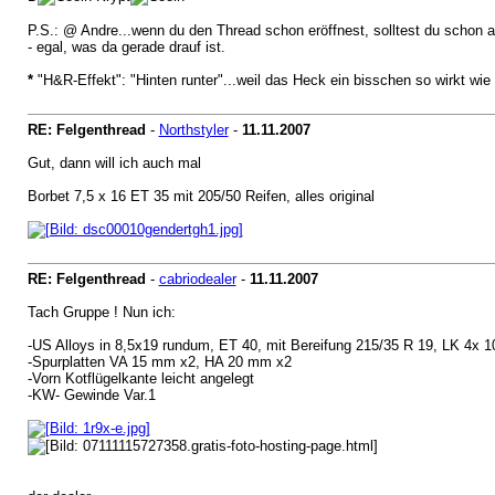
P.S.: @ Andre...wenn du den Thread schon eröffnest, solltest du schon au
- egal, was da gerade drauf ist.
*
"H&R-Effekt": "Hinten runter"...weil das Heck ein bisschen so wirkt wi
RE: Felgenthread
-
Northstyler
-
11.11.2007
Gut, dann will ich auch mal
Borbet 7,5 x 16 ET 35 mit 205/50 Reifen, alles original
RE: Felgenthread
-
cabriodealer
-
11.11.2007
Tach Gruppe ! Nun ich:
-US Alloys in 8,5x19 rundum, ET 40, mit Bereifung 215/35 R 19, LK 4x 1
-Spurplatten VA 15 mm x2, HA 20 mm x2
-Vorn Kotflügelkante leicht angelegt
-KW- Gewinde Var.1