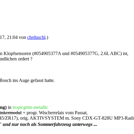
2017, 21:04 von
chrduschl
.)
bauten Klopfsensoren (#054905377A und #054905377G, 2.6L ABC) ist,
ndlichen ordert ?
osch ins Auge gefasst hatte.
ung)
in
tropicgrün-metallic
inkermodul
+ progr. Wischerrelais vom Passat,
(225/45/ZR17), orig. AKTIVSYSTEM m. Sony CDX-GT-828U MP3-Radi
" und nur noch als Sommerfahrzeug unterwegs ...