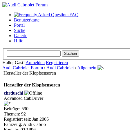
FAQ
Benutzerkarte
Portal
Suche
Galerie
Hilfe
Hallo, Gast!
Anmelden
Registrieren
Audi Cabriolet Forum
›
Audi Cabriolet
›
Allgemein
Hersteller der Klopfsensoren
Hersteller der Klopfsensoren
chrduschl
Advanced CabDriver
Beiträge: 590
Themen: 92
Registriert seit: Jan 2005
Fahrzeug: Audi Cabrio
Baujahr: 02/1996