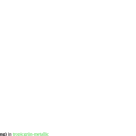
ung)
in
tropicgrün-metallic