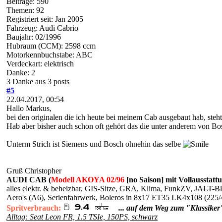
Beiträge: 590
Themen: 92
Registriert seit: Jan 2005
Fahrzeug: Audi Cabrio
Baujahr: 02/1996
Hubraum (CCM): 2598 ccm
Motorkennbuchstabe: ABC
Verdeckart: elektrisch
Danke: 2
3 Danke aus 3 posts
#5
22.04.2017, 00:54
Hallo Markus,
bei den originalen die ich heute bei meinem Cab ausgebaut hab, steht
Hab aber bisher auch schon oft gehört das die unter anderem von 
Unterm Strich ist Siemens und Bosch ohnehin das selbe
Gruß Christopher
AUDI CAB (
Modell AKOYA 02/96
[no Saison] mit Vollausstatt
alles elektr. & beheizbar, GIS-Sitze, GRA, Klima, FunkZV,
JALT-Bl
Aero's (A6), Serienfahrwerk, Boleros in 8x17 ET35 LK4x108 
Spritverbrauch:
... auf dem Weg zum "Klassiker
Alltag: Seat Leon FR, 1.5 TSIe, 150PS, schwarz