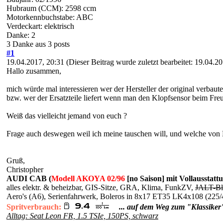
Hubraum (CCM): 2598 ccm
Motorkennbuchstabe: ABC
Verdeckart: elektrisch
Danke: 2
3 Danke aus 3 posts
#1
19.04.2017, 20:31
(Dieser Beitrag wurde zuletzt bearbeitet: 19.04.
Hallo zusammen,
mich würde mal interessieren wer der Hersteller der original ver
bzw. wer der Ersatzteile liefert wenn man den Klopfsensor beim Freu
Weiß das vielleicht jemand von euch ?
Frage auch deswegen weil ich meine tauschen will, und welche von B
Gruß,
Christopher
AUDI CAB (
Modell AKOYA 02/96
[no Saison] mit Vollausstatt
alles elektr. & beheizbar, GIS-Sitze, GRA, Klima, FunkZV,
JALT-Bl
Aero's (A6), Serienfahrwerk, Boleros in 8x17 ET35 LK4x108 
Spritverbrauch:
... auf dem Weg zum "Klassiker
Alltag: Seat Leon FR, 1.5 TSIe, 150PS, schwarz