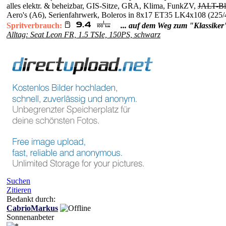
alles elektr. & beheizbar, GIS-Sitze, GRA, Klima, FunkZV,
JALT-Bl
Aero's (A6), Serienfahrwerk, Boleros in 8x17 ET35 LK4x108 
Spritverbrauch:
... auf dem Weg zum "Klassiker
Alltag: Seat Leon FR, 1.5 TSIe, 150PS, schwarz
Suchen
Zitieren
Bedankt durch:
CabrioMarkus
Sonnenanbeter