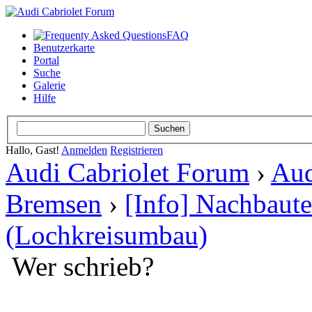
FAQ
Benutzerkarte
Portal
Suche
Galerie
Hilfe
Hallo, Gast!
Anmelden
Registrieren
Audi Cabriolet Forum
›
Aud
Bremsen
›
[Info] Nachbaut
(Lochkreisumbau)
Wer schrieb?