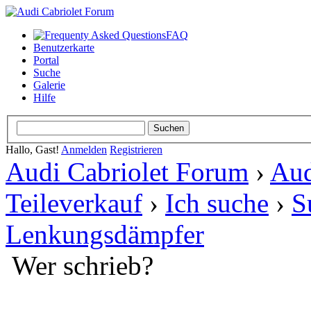
FAQ
Benutzerkarte
Portal
Suche
Galerie
Hilfe
Hallo, Gast!
Anmelden
Registrieren
Audi Cabriolet Forum
›
Aud
Teileverkauf
›
Ich suche
›
S
Lenkungsdämpfer
Wer schrieb?