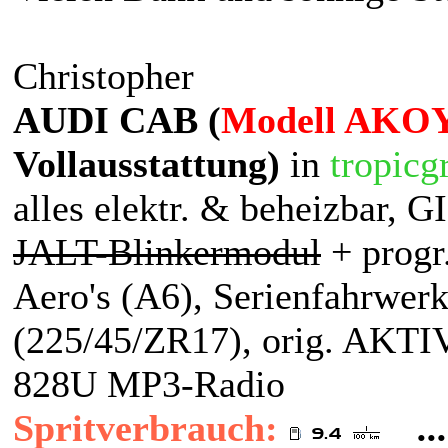
Christopher
AUDI CAB (
Modell AKOY
Vollausstattung)
in
tropicg
alles elektr. & beheizbar, 
JALT-Blinkermodul
+ progr
Aero's (A6), Serienfahrwer
(225/45/ZR17), orig. AK
828U MP3-Radio
Spritverbrauch:
.