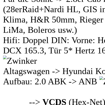
(28erRaid+Nardi HL, GIS in
Klima, H&R 50mm, Rieger
LiMa, Boleros usw.)
Hifi: Doppel DIN: Vorne: H
DCX 165.3, Tür 5* Hertz 16
Altagswagen -> Hyundai K
Aufbau: 2.0 ABK -> ANB
-->
VCDS
(Hex-Net)