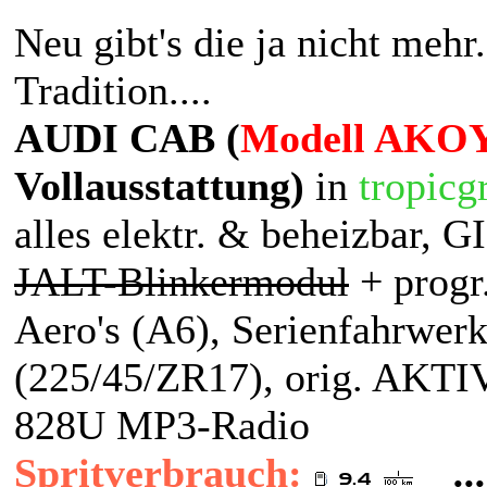
Neu gibt's die ja nicht mehr.
Tradition....
AUDI CAB (
Modell AKOY
Vollausstattung)
in
tropicg
alles elektr. & beheizbar, 
JALT-Blinkermodul
+ progr
Aero's (A6), Serienfahrwer
(225/45/ZR17), orig. AK
828U MP3-Radio
Spritverbrauch:
.