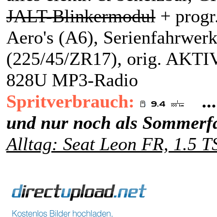
JALT-Blinkermodul
+ progr
Aero's (A6), Serienfahrwer
(225/45/ZR17), orig. AK
828U MP3-Radio
Spritverbrauch:
.
und nur noch als Sommerfa
Alltag: Seat Leon FR, 1.5 T