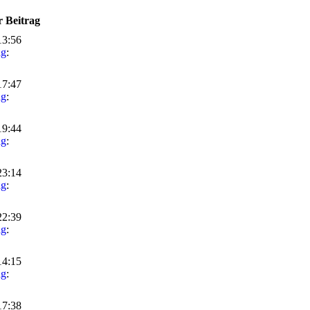
r Beitrag
13:56
ag
:
17:47
ag
:
19:44
ag
:
23:14
ag
:
22:39
ag
:
14:15
ag
:
17:38