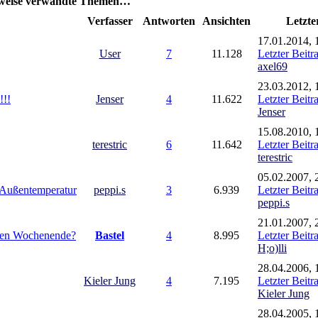
weise verwandte Themen…
Verfasser
Antworten
Ansichten
Letzte
17.01.2014, 
User
7
11.128
Letzter Beitr
axel69
23.03.2012, 
!!!
Jenser
4
11.622
Letzter Beitr
Jenser
15.08.2010, 
terestric
6
11.642
Letzter Beitr
terestric
05.02.2007, 
n Außentemperatur
peppi.s
3
6.939
Letzter Beitr
peppi.s
21.01.2007, 
eien Wochenende?
Bastel
4
8.995
Letzter Beitr
H;o)lli
28.04.2006, 
Kieler Jung
4
7.195
Letzter Beitr
Kieler Jung
28.04.2005, 