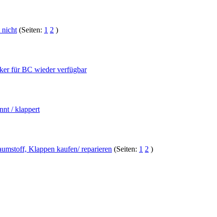
 nicht
(Seiten:
1
2
)
ker für BC wieder verfügbar
nt / klappert
aumstoff, Klappen kaufen/ reparieren
(Seiten:
1
2
)