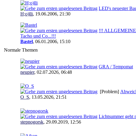
LED's neuester Ba
H;o)lli
,
19.06.2006, 21:30
!!! ALLGEMEINE In
Tacho und Co...!!!
Bastel
,
06.01.2006, 15:10
Normale Themen
GRA / Tempomat
neupier
,
02.07.2026, 06:48
[Problem]
Abweich
O_S
,
13.05.2026, 21:51
Lichtsummer geht n
stepnogorsk
,
29.09.2019, 12:56