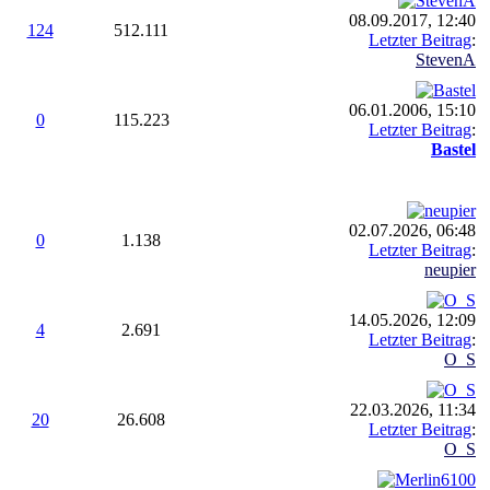
08.09.2017, 12:40
124
512.111
Letzter Beitrag
:
StevenA
06.01.2006, 15:10
0
115.223
Letzter Beitrag
:
Bastel
02.07.2026, 06:48
0
1.138
Letzter Beitrag
:
neupier
14.05.2026, 12:09
4
2.691
Letzter Beitrag
:
O_S
22.03.2026, 11:34
20
26.608
Letzter Beitrag
:
O_S