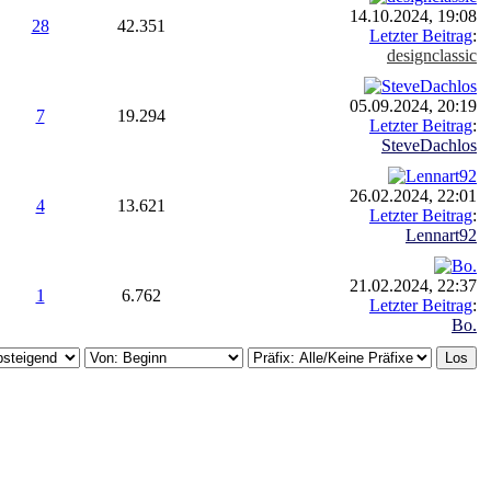
14.10.2024, 19:08
28
42.351
Letzter Beitrag
:
designclassic
05.09.2024, 20:19
7
19.294
Letzter Beitrag
:
SteveDachlos
26.02.2024, 22:01
4
13.621
Letzter Beitrag
:
Lennart92
21.02.2024, 22:37
1
6.762
Letzter Beitrag
:
Bo.