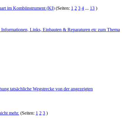
uart im Kombiinstrument (KI)
(Seiten:
1
2
3
4
...
13
)
formationen, Links, Einbauten & Reparaturen etc zum Thema
ung tatsächliche Wegstrecke von der angezeigten
icht mehr.
(Seiten:
1
2
3
)