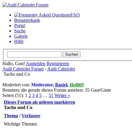
FAQ
Benutzerkarte
Portal
Suche
Galerie
Hilfe
Hallo, Gast!
Anmelden
Registrieren
Audi Cabriolet Forum
›
Audi Cabriolet
Tacho und Co
Moderiert von:
Moderator
,
Bastel
,
Holli69
Benutzer, die gerade dieses Forum ansehen: 35 Gast/Gäste
Seiten (51):
1
2
3
4
5
…
51
Weiter »
Dieses Forum als gelesen markieren
Tacho und Co
Thema
/
Verfasser
Wichtige Themen