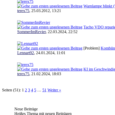
Warnlampe blinkt (
terex75
,
25.03.2012, 13:21
Tacho VDO repari
SommerImRevier
,
22.03.2024, 22:52
[Problem]
Kombiins
Lennart92
,
24.01.2024, 11:01
KI im Geschwindig
terex75
,
21.02.2024, 18:03
Seiten (51):
1
2
3
4
5
…
51
Weiter »
Neue Beiträge
Heißes Thema mit neuen Beiträgen