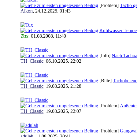
[Problem]
Tacho ge
Aikon
,
24.12.2025, 01:43
Kühlwasser Temper
Tux
,
01.08.2008, 11:40
[Info]
Nach Tachoau
TH_Classic
,
06.10.2025, 22:02
[Bitte]
Tachobeleu
TH_Classic
,
19.08.2025, 21:28
[Problem]
Außentem
TH_Classic
,
19.08.2025, 22:07
[Problem]
Gangwah
adulah
,
11.08.2025, 20:41