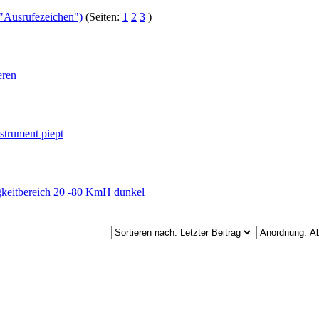
"Ausrufezeichen")
(Seiten:
1
2
3
)
eren
trument piept
keitbereich 20 -80 KmH dunkel