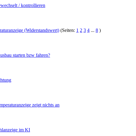
wechselt / kontrollieren
aturanzeige (Widerstandswert)
(Seiten:
1
2
3
4
...
8
)
sbau starten bzw fahren?
chtung
peraturanzeige zeigt nichts an
lanzeige im KI