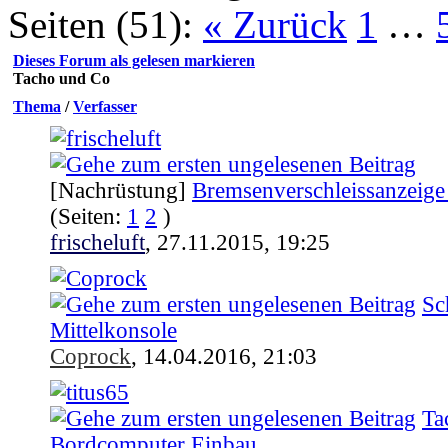
Seiten (51):
« Zurück
1
…
Dieses Forum als gelesen markieren
Tacho und Co
Thema
/
Verfasser
[Nachrüstung]
Bremsenverschleissanzeige 
(Seiten:
1
2
)
frischeluft
,
27.11.2015, 19:25
Sc
Mittelkonsole
Coprock
,
14.04.2016, 21:03
Ta
Bordcomputer Einbau