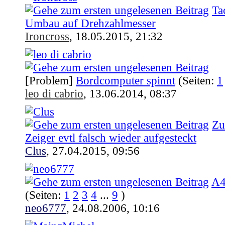
Ta
Umbau auf Drehzahlmesser
Ironcross
,
18.05.2015, 21:32
[Problem]
Bordcomputer spinnt
(Seiten:
1
leo di cabrio
,
13.06.2014, 08:37
Zu
Zeiger evtl falsch wieder aufgesteckt
Clus
,
27.04.2015, 09:56
A4
(Seiten:
1
2
3
4
...
9
)
neo6777
,
24.08.2006, 10:16