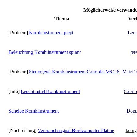
Möglicherweise verwan
Thema
Verf
[Problem]
Kombiinstrument piept
Lenn
Beleuchtung Kombiinstrument spinnt
ter
[Problem]
Steuergerät Kombiinstrument Cabriolet V6 2.6
MatzDe
[Info]
Leuchtmittel Kombiinstrument
Cabri
Scheibe Kombiinstrument
Dopp
[Nachrüstung]
Verbrauchssignal Bordcomputer Platine
konig